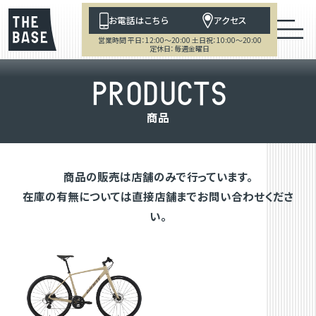
お電話はこちら
アクセス
営業時間 平日：12:00～20:00 土日祝：10:00～20:00
定休日：毎週金曜日
P
R
O
D
U
C
T
S
商
品
商品の販売は店舗のみで行っています。
在庫の有無については直接店舗までお問い合わせくださ
い。