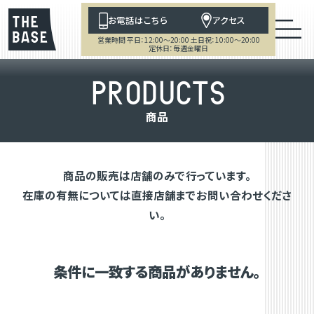
お電話はこちら
アクセス
営業時間 平日：12:00～20:00 土日祝：10:00～20:00
定休日：毎週金曜日
P
R
O
D
U
C
T
S
商
品
商品の販売は店舗のみで行っています。
在庫の有無については直接店舗までお問い合わせくださ
い。
条件に一致する商品がありません。