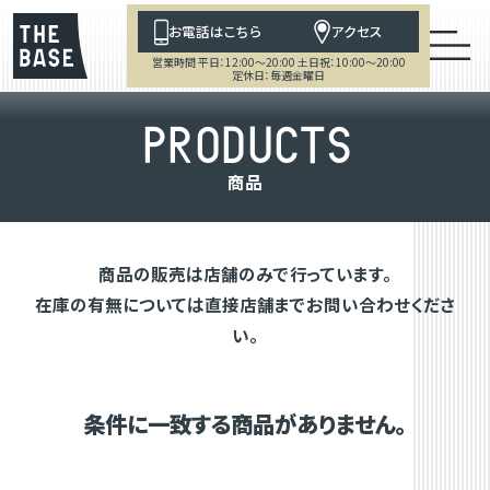
お電話はこちら
アクセス
営業時間 平日：12:00～20:00 土日祝：10:00～20:00
定休日：毎週金曜日
P
R
O
D
U
C
T
S
商
品
商品の販売は店舗のみで行っています。
在庫の有無については直接店舗までお問い合わせくださ
い。
条件に一致する商品がありません。