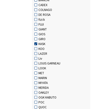
CADEX
COLNAGO
DE ROSA
fizi:k
FUJI
GIANT
GIOS
GIRO
KASK
KOO
LAZER
Liv
LOUIS GARNEAU
LOOK
MET
MARIN
MIYATA
MERIDA
OAKLEY
OGK KABUTO
POC
QUOC