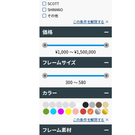
SCOTT
SHIMANO
その他
この条件を解除する
価格
ー
¥1,000
〜
¥1,500,000
フレームサイズ
ー
300
〜
580
カラー
ー
この条件を解除する
フレーム素材
ー