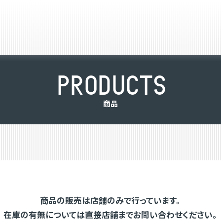
P
R
O
D
U
C
T
S
商
品
商品の販売は店舗のみで行っています。
在庫の有無については直接店舗までお問い合わせください。