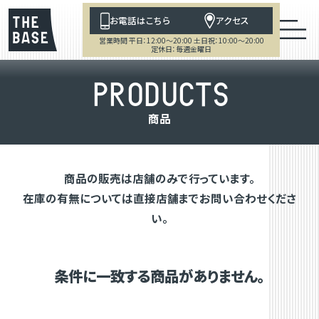
お電話はこちら
アクセス
営業時間 平日：12:00～20:00 土日祝：10:00～20:00
定休日：毎週金曜日
P
R
O
D
U
C
T
S
商
品
商品の販売は店舗のみで行っています。
在庫の有無については直接店舗までお問い合わせくださ
い。
条件に一致する商品がありません。