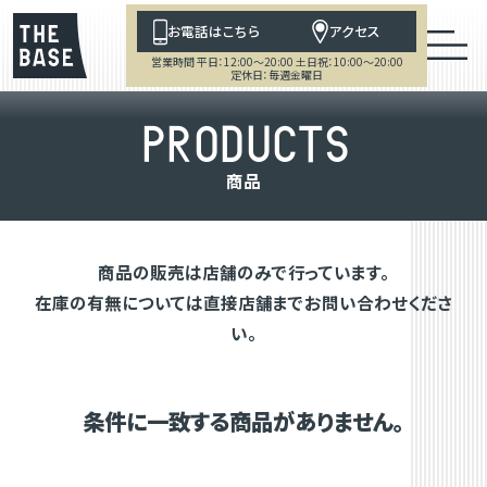
お電話はこちら
アクセス
営業時間 平日：12:00～20:00 土日祝：10:00～20:00
定休日：毎週金曜日
P
R
O
D
U
C
T
S
商
品
商品の販売は店舗のみで行っています。
在庫の有無については直接店舗までお問い合わせくださ
い。
条件に一致する商品がありません。