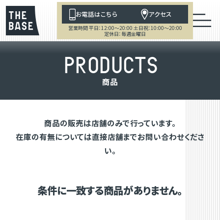
お電話はこちら
アクセス
営業時間 平日：12:00～20:00 土日祝：10:00～20:00
定休日：毎週金曜日
P
R
O
D
U
C
T
S
商
品
商品の販売は店舗のみで行っています。
在庫の有無については直接店舗までお問い合わせくださ
い。
条件に一致する商品がありません。