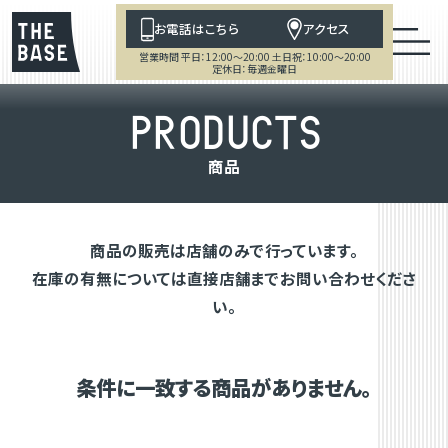
お電話はこちら
アクセス
営業時間 平日：12:00～20:00 土日祝：10:00～20:00
定休日：毎週金曜日
P
R
O
D
U
C
T
S
商
品
商品の販売は店舗のみで行っています。
在庫の有無については直接店舗までお問い合わせくださ
い。
条件に一致する商品がありません。