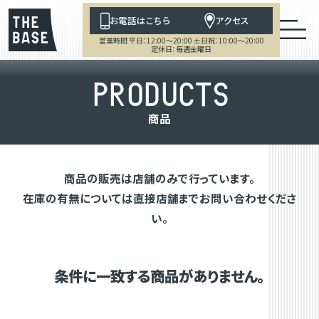
お電話はこちら
アクセス
営業時間 平日：12:00～20:00 土日祝：10:00～20:00
定休日：毎週金曜日
P
R
O
D
U
C
T
S
商
品
商品の販売は店舗のみで行っています。
在庫の有無については直接店舗までお問い合わせくださ
い。
条件に一致する商品がありません。