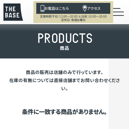
お電話はこちら
アクセス
営業時間 平日：12:00～20:00 土日祝：10:00～20:00
定休日：毎週金曜日
P
R
O
D
U
C
T
S
商
品
商品の販売は店舗のみで行っています。
在庫の有無については直接店舗までお問い合わせくださ
い。
条件に一致する商品がありません。