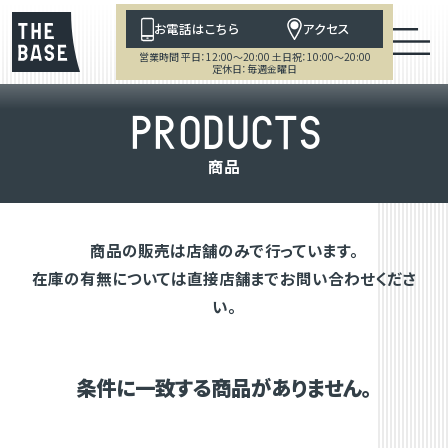
お電話はこちら
アクセス
営業時間 平日：12:00～20:00 土日祝：10:00～20:00
定休日：毎週金曜日
P
R
O
D
U
C
T
S
商
品
商品の販売は店舗のみで行っています。
在庫の有無については直接店舗までお問い合わせくださ
い。
条件に一致する商品がありません。