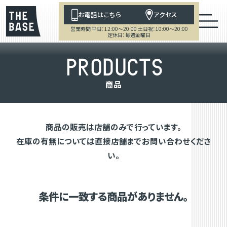
お電話はこちら
アクセス
営業時間 平日：12:00～20:00 土日祝：10:00～20:00
定休日：毎週金曜日
P
R
O
D
U
C
T
S
商
品
商品の販売は店舗のみで行っています。
在庫の有無については直接店舗までお問い合わせくださ
い。
条件に一致する商品がありません。