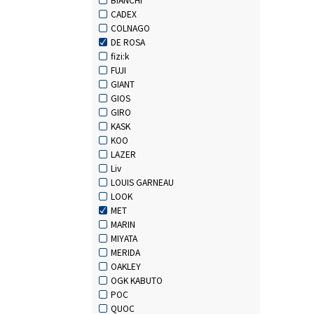
CADEX
COLNAGO
DE ROSA
fizi:k
FUJI
GIANT
GIOS
GIRO
KASK
KOO
LAZER
Liv
LOUIS GARNEAU
LOOK
MET
MARIN
MIYATA
MERIDA
OAKLEY
OGK KABUTO
POC
QUOC