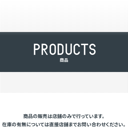
P
R
O
D
U
C
T
S
商
品
商品の販売は店舗のみで行っています。
在庫の有無については直接店舗までお問い合わせください。