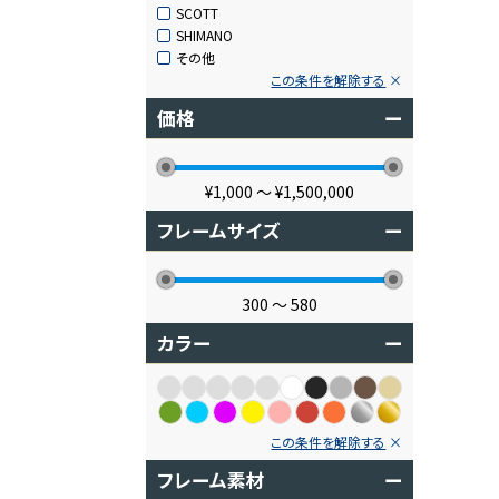
SCOTT
SHIMANO
その他
この条件を解除する
価格
ー
¥1,000
〜
¥1,500,000
フレームサイズ
ー
300
〜
580
カラー
ー
この条件を解除する
フレーム素材
ー