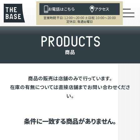
お電話はこちら
アクセス
営業時間 平日：12:00～20:00 土日祝：10:00～20:00
定休日：毎週金曜日
P
R
O
D
U
C
T
S
商
品
商品の販売は店舗のみで行っています。
在庫の有無については直接店舗までお問い合わせくださ
い。
条件に一致する商品がありません。