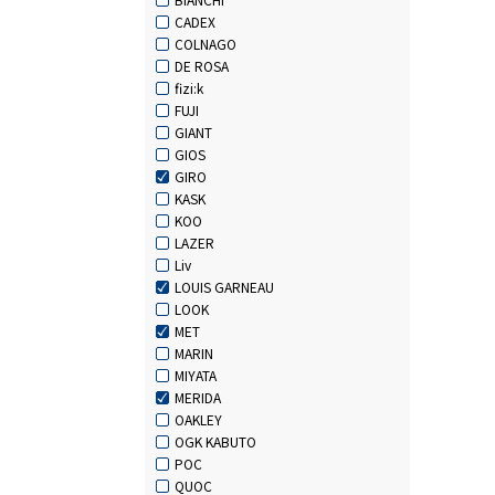
CADEX
COLNAGO
DE ROSA
fizi:k
FUJI
GIANT
GIOS
GIRO
KASK
KOO
LAZER
Liv
LOUIS GARNEAU
LOOK
MET
MARIN
MIYATA
MERIDA
OAKLEY
OGK KABUTO
POC
QUOC