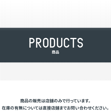
P
R
O
D
U
C
T
S
商
品
商品の販売は店舗のみで行っています。
在庫の有無については直接店舗までお問い合わせください。