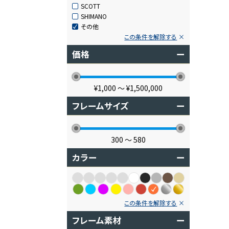
SCOTT
SHIMANO
その他
この条件を解除する
価格
ー
¥1,000
〜
¥1,500,000
フレームサイズ
ー
300
〜
580
カラー
ー
この条件を解除する
フレーム素材
ー