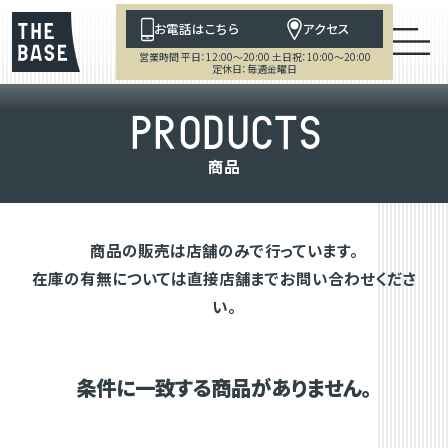
お電話はこちら
アクセス
営業時間 平日：12:00～20:00 土日祝：10:00～20:00
定休日：毎週金曜日
P
R
O
D
U
C
T
S
商
品
商品の販売は店舗のみで行っています。
在庫の有無については直接店舗までお問い合わせくださ
い。
条件に一致する商品がありません。