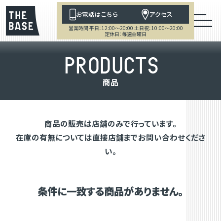
お電話はこちら
アクセス
営業時間 平日：12:00～20:00 土日祝：10:00～20:00
定休日：毎週金曜日
P
R
O
D
U
C
T
S
商
品
商品の販売は店舗のみで行っています。
在庫の有無については直接店舗までお問い合わせくださ
い。
条件に一致する商品がありません。