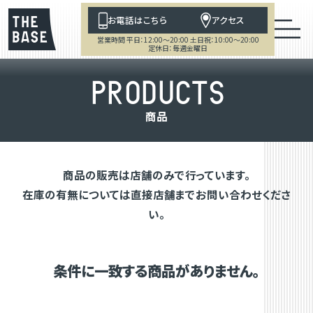
お電話はこちら
アクセス
営業時間 平日：12:00～20:00 土日祝：10:00～20:00
定休日：毎週金曜日
P
R
O
D
U
C
T
S
商
品
商品の販売は店舗のみで行っています。
在庫の有無については直接店舗までお問い合わせくださ
い。
条件に一致する商品がありません。