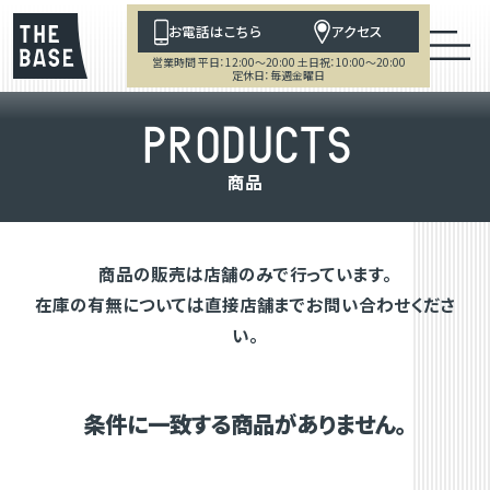
お電話はこちら
アクセス
営業時間 平日：12:00～20:00 土日祝：10:00～20:00
定休日：毎週金曜日
P
R
O
D
U
C
T
S
商
品
商品の販売は店舗のみで行っています。
在庫の有無については直接店舗までお問い合わせくださ
い。
条件に一致する商品がありません。