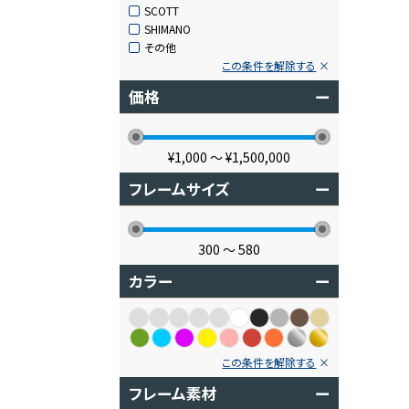
SCOTT
SHIMANO
その他
この条件を解除する
価格
ー
¥1,000
〜
¥1,500,000
フレームサイズ
ー
300
〜
580
カラー
ー
この条件を解除する
フレーム素材
ー