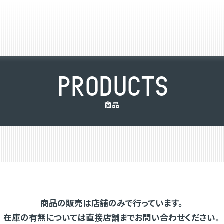
P
R
O
D
U
C
T
S
商
品
商品の販売は店舗のみで行っています。
在庫の有無については直接店舗までお問い合わせください。