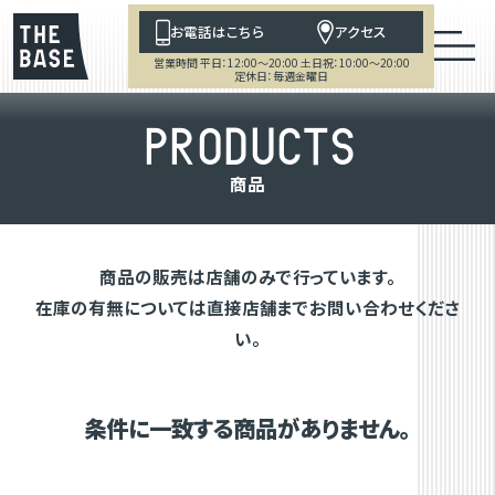
お電話はこちら
アクセス
営業時間 平日：12:00～20:00 土日祝：10:00～20:00
定休日：毎週金曜日
P
R
O
D
U
C
T
S
商
品
商品の販売は店舗のみで行っています。
在庫の有無については直接店舗までお問い合わせくださ
い。
条件に一致する商品がありません。