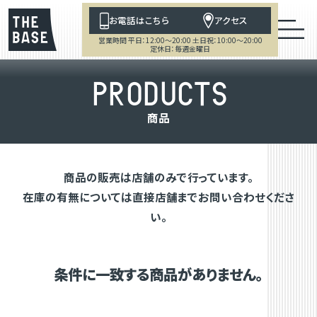
お電話はこちら
アクセス
営業時間 平日：12:00～20:00 土日祝：10:00～20:00
定休日：毎週金曜日
P
R
O
D
U
C
T
S
商
品
商品の販売は店舗のみで行っています。
在庫の有無については直接店舗までお問い合わせくださ
い。
条件に一致する商品がありません。