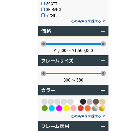
SCOTT
SHIMANO
その他
この条件を解除する
価格
ー
¥1,000
〜
¥1,500,000
フレームサイズ
ー
300
〜
580
カラー
ー
この条件を解除する
フレーム素材
ー