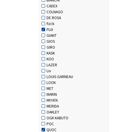
CADEX
COLNAGO
DE ROSA
fizi:k
FUJI
GIANT
GIOS
GIRO
KASK
KOO
LAZER
Liv
LOUIS GARNEAU
LOOK
MET
MARIN
MIYATA
MERIDA
OAKLEY
OGK KABUTO
POC
QUOC