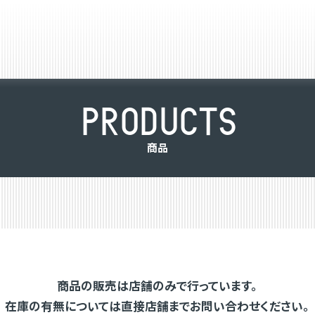
P
R
O
D
U
C
T
S
商
品
商品の販売は店舗のみで行っています。
在庫の有無については直接店舗までお問い合わせください。