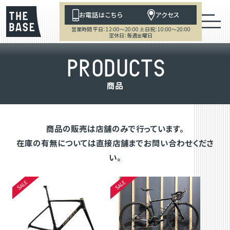
お電話はこちら
アクセス
営業時間 平日：12:00～20:00 土日祝：10:00～20:00
定休日：毎週金曜日
P
R
O
D
U
C
T
S
商
品
商品の販売は店舗のみで行っています。
在庫の有無については直接店舗までお問い合わせくださ
い。