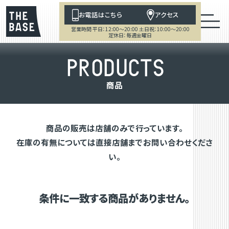
お電話はこちら
アクセス
営業時間 平日：12:00～20:00 土日祝：10:00～20:00
定休日：毎週金曜日
P
R
O
D
U
C
T
S
商
品
商品の販売は店舗のみで行っています。
在庫の有無については直接店舗までお問い合わせくださ
い。
条件に一致する商品がありません。