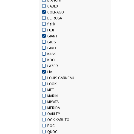
CADEX
COLNAGO
DE ROSA
fizi:k
FUJI
GIANT
GIOS
GIRO
KASK
KOO
LAZER
Liv
LOUIS GARNEAU
LOOK
MET
MARIN
MIYATA
MERIDA
OAKLEY
OGK KABUTO
POC
QUOC