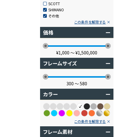
SCOTT
SHIMANO
その他
この条件を解除する
価格
ー
¥1,000
〜
¥1,500,000
フレームサイズ
ー
300
〜
580
カラー
ー
この条件を解除する
フレーム素材
ー