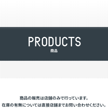
P
R
O
D
U
C
T
S
商
品
商品の販売は店舗のみで行っています。
在庫の有無については直接店舗までお問い合わせください。