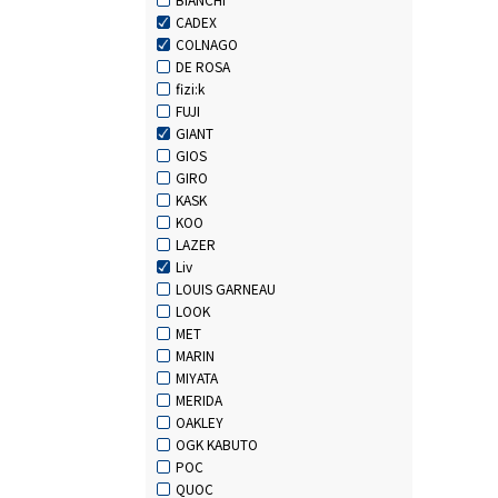
CADEX
COLNAGO
DE ROSA
fizi:k
FUJI
GIANT
GIOS
GIRO
KASK
KOO
LAZER
Liv
LOUIS GARNEAU
LOOK
MET
MARIN
MIYATA
MERIDA
OAKLEY
OGK KABUTO
POC
QUOC