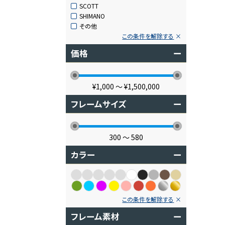
SCOTT
SHIMANO
その他
この条件を解除する
価格
ー
¥1,000
〜
¥1,500,000
フレームサイズ
ー
300
〜
580
カラー
ー
この条件を解除する
フレーム素材
ー