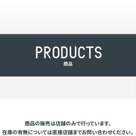
P
R
O
D
U
C
T
S
商
品
商品の販売は店舗のみで行っています。
在庫の有無については直接店舗までお問い合わせください。