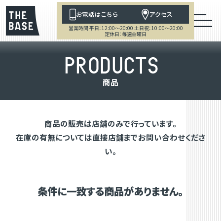
お電話はこちら
アクセス
営業時間 平日：12:00～20:00 土日祝：10:00～20:00
定休日：毎週金曜日
P
R
O
D
U
C
T
S
商
品
商品の販売は店舗のみで行っています。
在庫の有無については直接店舗までお問い合わせくださ
い。
条件に一致する商品がありません。