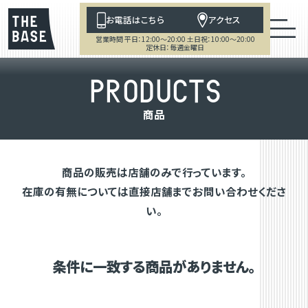
お電話はこちら
アクセス
営業時間 平日：12:00～20:00 土日祝：10:00～20:00
定休日：毎週金曜日
P
R
O
D
U
C
T
S
商
品
商品の販売は店舗のみで行っています。
在庫の有無については直接店舗までお問い合わせくださ
い。
条件に一致する商品がありません。