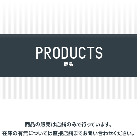
P
R
O
D
U
C
T
S
商
品
商品の販売は店舗のみで行っています。
在庫の有無については直接店舗までお問い合わせください。