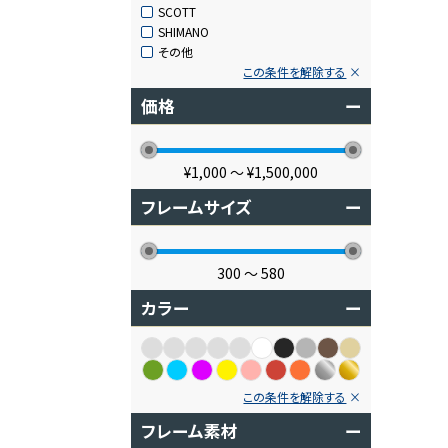
SCOTT
SHIMANO
その他
この条件を解除する
価格
ー
¥1,000
〜
¥1,500,000
フレームサイズ
ー
300
〜
580
カラー
ー
この条件を解除する
フレーム素材
ー