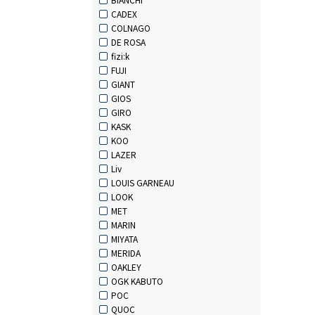
CADEX
COLNAGO
DE ROSA
fizi:k
FUJI
GIANT
GIOS
GIRO
KASK
KOO
LAZER
Liv
LOUIS GARNEAU
LOOK
MET
MARIN
MIYATA
MERIDA
OAKLEY
OGK KABUTO
POC
QUOC