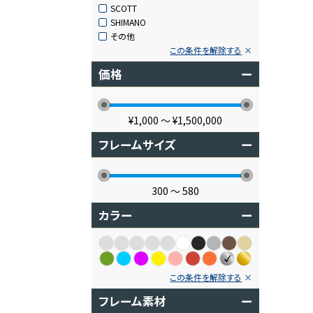
SCOTT
SHIMANO
その他
この条件を解除する
価格
ー
¥1,000
〜
¥1,500,000
フレームサイズ
ー
300
〜
580
カラー
ー
この条件を解除する
フレーム素材
ー