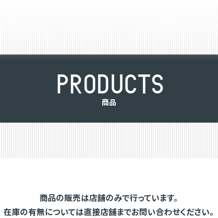
P
R
O
D
U
C
T
S
商
品
商品の販売は店舗のみで行っています。
在庫の有無については直接店舗までお問い合わせください。