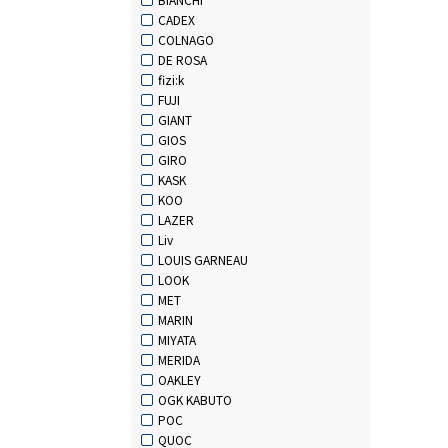
CADEX
COLNAGO
DE ROSA
fizi:k
FUJI
GIANT
GIOS
GIRO
KASK
KOO
LAZER
Liv
LOUIS GARNEAU
LOOK
MET
MARIN
MIYATA
MERIDA
OAKLEY
OGK KABUTO
POC
QUOC