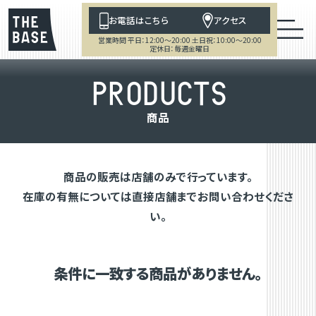
お電話はこちら
アクセス
営業時間 平日：12:00～20:00 土日祝：10:00～20:00
定休日：毎週金曜日
P
R
O
D
U
C
T
S
商
品
商品の販売は店舗のみで行っています。
在庫の有無については直接店舗までお問い合わせくださ
い。
条件に一致する商品がありません。