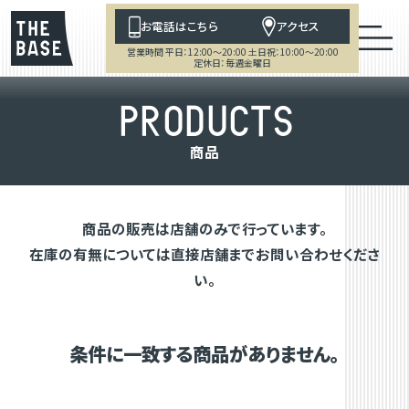
お電話はこちら
アクセス
営業時間 平日：12:00～20:00 土日祝：10:00～20:00
定休日：毎週金曜日
P
R
O
D
U
C
T
S
商
品
商品の販売は店舗のみで行っています。
在庫の有無については直接店舗までお問い合わせくださ
い。
条件に一致する商品がありません。