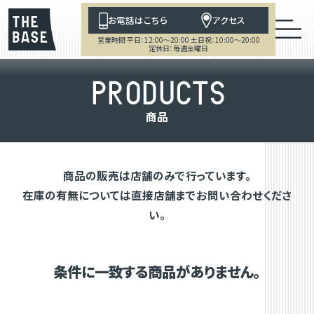
お電話はこちら
アクセス
営業時間 平日：12:00～20:00 土日祝：10:00～20:00
定休日：毎週金曜日
P
R
O
D
U
C
T
S
商
品
商品の販売は店舗のみで行っています。
在庫の有無については直接店舗までお問い合わせくださ
い。
条件に一致する商品がありません。