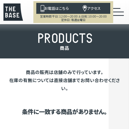
お電話はこちら
アクセス
営業時間 平日：12:00～20:00 土日祝：10:00～20:00
定休日：毎週金曜日
P
R
O
D
U
C
T
S
商
品
商品の販売は店舗のみで行っています。
在庫の有無については直接店舗までお問い合わせくださ
い。
条件に一致する商品がありません。