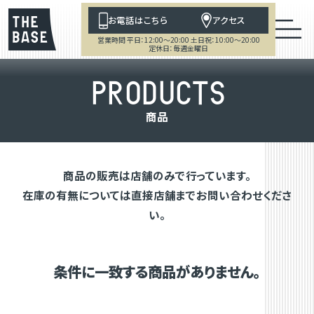
お電話はこちら
アクセス
営業時間 平日：12:00～20:00 土日祝：10:00～20:00
定休日：毎週金曜日
P
R
O
D
U
C
T
S
商
品
商品の販売は店舗のみで行っています。
在庫の有無については直接店舗までお問い合わせくださ
い。
条件に一致する商品がありません。