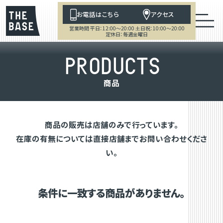
お電話はこちら
アクセス
営業時間 平日：12:00～20:00 土日祝：10:00～20:00
定休日：毎週金曜日
P
R
O
D
U
C
T
S
商
品
商品の販売は店舗のみで行っています。
在庫の有無については直接店舗までお問い合わせくださ
い。
条件に一致する商品がありません。