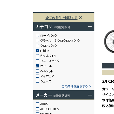
全ての条件を解除する
カテゴリ
ー
※複数選択可
ロードバイク
グラベル／シクロクロスバイク
クロスバイク
E-bike
キッズバイク
リユースバイク
ホイール
ヘルメット
アイウェア
24 CR
シューズ
この条件を解除する
カラー
メーカー
ー
サイズ
※複数選択可
本体価
ABUS
税込価
ALBA OPTICS
BIANCHI