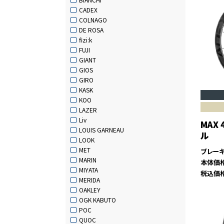
CADEX
COLNAGO
DE ROSA
fizi:k
FUJI
GIANT
GIOS
GIRO
KASK
KOO
LAZER
Liv
MAX
LOUIS GARNEAU
ル
LOOK
MET
ブレー
MARIN
本体価
MIYATA
税込価
MERIDA
OAKLEY
OGK KABUTO
POC
QUOC