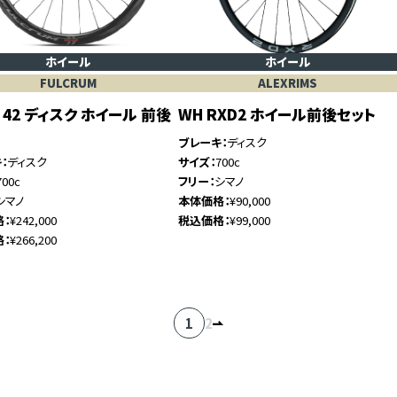
ホイール
ホイール
FULCRUM
ALEXRIMS
D 42 ディスク ホイール 前後
WH RXD2 ホイール前後セット
ブレーキ
ディスク
キ
ディスク
サイズ
700c
700c
フリー
シマノ
シマノ
本体価格
¥90,000
格
¥242,000
税込価格
¥99,000
格
¥266,200
1
2