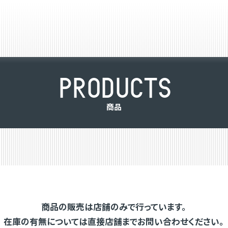
P
R
O
D
U
C
T
S
商
品
商品の販売は店舗のみで行っています。
在庫の有無については直接店舗までお問い合わせください。