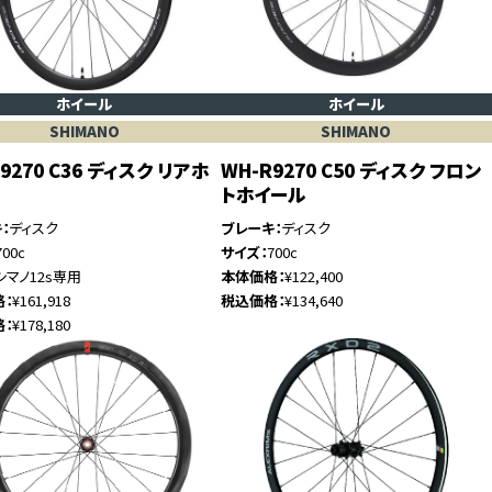
ホイール
ホイール
SHIMANO
SHIMANO
9270 C36 ディスク リアホ
WH-R9270 C50 ディスク フロン
ル
トホイール
キ
ディスク
ブレーキ
ディスク
700c
サイズ
700c
シマノ12s専用
本体価格
¥122,400
格
¥161,918
税込価格
¥134,640
格
¥178,180