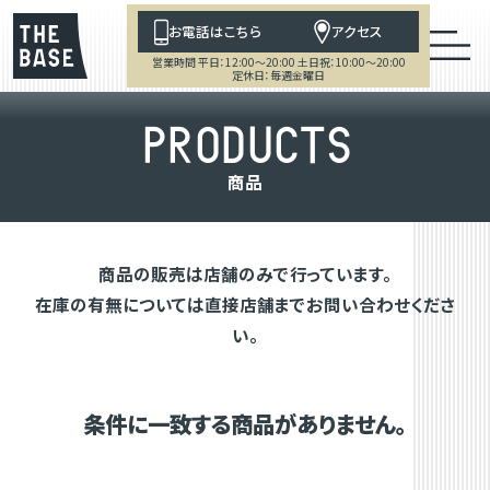
お電話はこちら
アクセス
営業時間 平日：12:00～20:00 土日祝：10:00～20:00
定休日：毎週金曜日
P
R
O
D
U
C
T
S
商
品
商品の販売は店舗のみで行っています。
在庫の有無については直接店舗までお問い合わせくださ
い。
条件に一致する商品がありません。