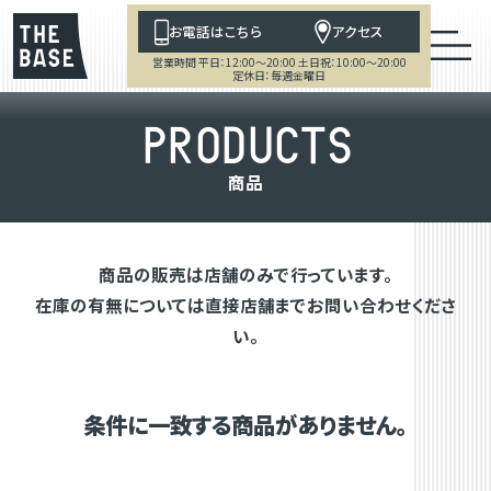
お電話はこちら
アクセス
営業時間 平日：12:00～20:00 土日祝：10:00～20:00
定休日：毎週金曜日
P
R
O
D
U
C
T
S
商
品
商品の販売は店舗のみで行っています。
在庫の有無については直接店舗までお問い合わせくださ
い。
条件に一致する商品がありません。