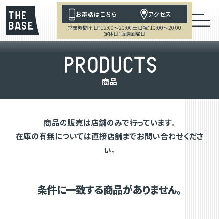
お電話はこちら
アクセス
営業時間 平日：12:00～20:00 土日祝：10:00～20:00
定休日：毎週金曜日
P
R
O
D
U
C
T
S
商
品
商品の販売は店舗のみで行っています。
在庫の有無については直接店舗までお問い合わせくださ
い。
条件に一致する商品がありません。