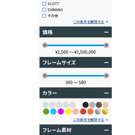
SCOTT
SHIMANO
その他
この条件を解除する
価格
ー
¥1,000
〜
¥1,500,000
フレームサイズ
ー
300
〜
580
カラー
ー
この条件を解除する
フレーム素材
ー