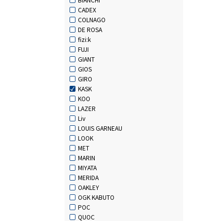
CADEX
COLNAGO
DE ROSA
fizi:k
FUJI
GIANT
GIOS
GIRO
KASK
KOO
LAZER
Liv
LOUIS GARNEAU
LOOK
MET
MARIN
MIYATA
MERIDA
OAKLEY
OGK KABUTO
POC
QUOC