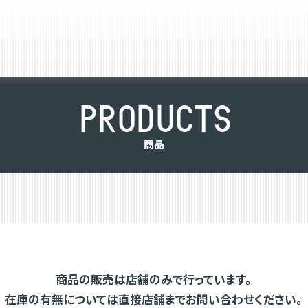
P
R
O
D
U
C
T
S
商
品
商品の販売は店舗のみで行っています。
在庫の有無については直接店舗までお問い合わせください。