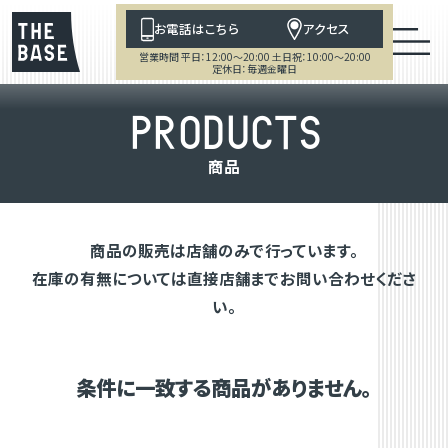
お電話はこちら
アクセス
営業時間 平日：12:00～20:00 土日祝：10:00～20:00
定休日：毎週金曜日
P
R
O
D
U
C
T
S
商
品
商品の販売は店舗のみで行っています。
在庫の有無については直接店舗までお問い合わせくださ
い。
条件に一致する商品がありません。