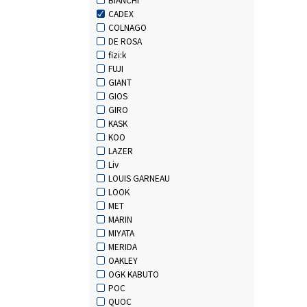
CADEX
COLNAGO
DE ROSA
fizi:k
FUJI
GIANT
GIOS
GIRO
KASK
KOO
LAZER
Liv
LOUIS GARNEAU
LOOK
MET
MARIN
MIYATA
MERIDA
OAKLEY
OGK KABUTO
POC
QUOC