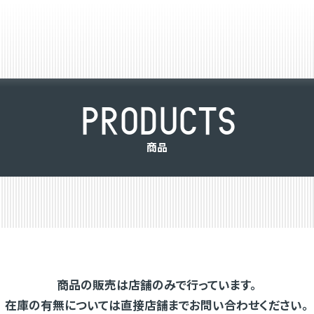
P
R
O
D
U
C
T
S
商
品
商品の販売は店舗のみで行っています。
在庫の有無については直接店舗までお問い合わせください。