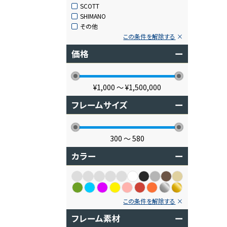
SCOTT
SHIMANO
その他
この条件を解除する
価格
ー
¥1,000
〜
¥1,500,000
フレームサイズ
ー
300
〜
580
カラー
ー
この条件を解除する
フレーム素材
ー