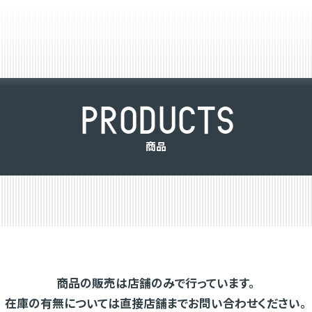
P
R
O
D
U
C
T
S
商
品
商品の販売は店舗のみで行っています。
在庫の有無については直接店舗までお問い合わせください。