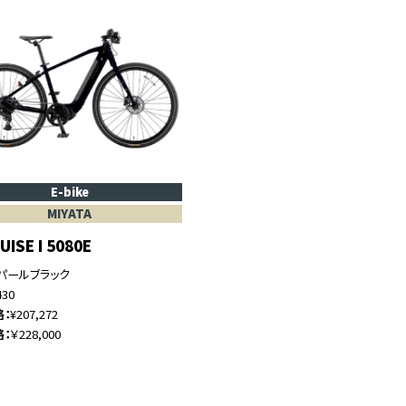
E-bike
MIYATA
UISE I 5080E
パールブラック
430
格
¥207,272
格
￥228,000