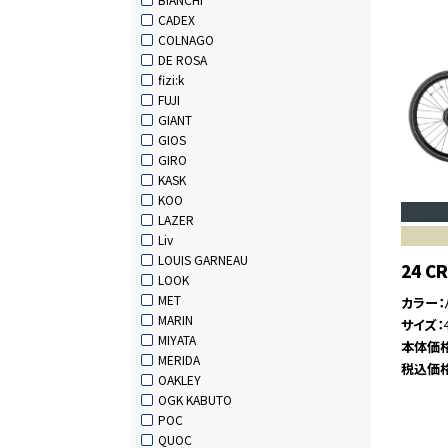
CADEX
COLNAGO
DE ROSA
fizi:k
FUJI
GIANT
GIOS
GIRO
KASK
KOO
LAZER
Liv
LOUIS GARNEAU
24 CR
LOOK
MET
カラー
MARIN
サイズ
MIYATA
本体価
MERIDA
税込価
OAKLEY
OGK KABUTO
POC
QUOC