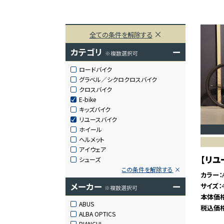
全ての条件を解除する
カテゴリ
ー
※複数選択可
ロードバイク
グラベル／シクロクロスバイク
クロスバイク
E-bike
キッズバイク
リユースバイク
ホイール
ヘルメット
アイウェア
【リユー
シューズ
この条件を解除する
カラー
メーカー
ー
サイズ
※複数選択可
本体価
ABUS
税込価
ALBA OPTICS
BIANCHI