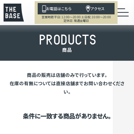
お電話はこちら
アクセス
営業時間 平日：12:00～20:00 土日祝：10:00～20:00
定休日：毎週金曜日
P
R
O
D
U
C
T
S
商
品
商品の販売は店舗のみで行っています。
在庫の有無については直接店舗までお問い合わせくださ
い。
条件に一致する商品がありません。