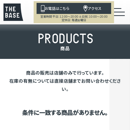
お電話はこちら
アクセス
営業時間 平日：12:00～20:00 土日祝：10:00～20:00
定休日：毎週金曜日
P
R
O
D
U
C
T
S
商
品
商品の販売は店舗のみで行っています。
在庫の有無については直接店舗までお問い合わせくださ
い。
条件に一致する商品がありません。