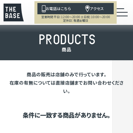
お電話はこちら
アクセス
営業時間 平日：12:00～20:00 土日祝：10:00～20:00
定休日：毎週金曜日
P
R
O
D
U
C
T
S
商
品
商品の販売は店舗のみで行っています。
在庫の有無については直接店舗までお問い合わせくださ
い。
条件に一致する商品がありません。