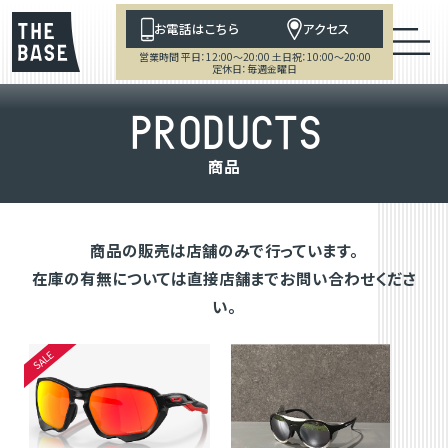
お電話はこちら
アクセス
営業時間 平日：12:00～20:00 土日祝：10:00～20:00
定休日：毎週金曜日
P
R
O
D
U
C
T
S
商
品
商品の販売は店舗のみで行っています。
在庫の有無については直接店舗までお問い合わせくださ
い。