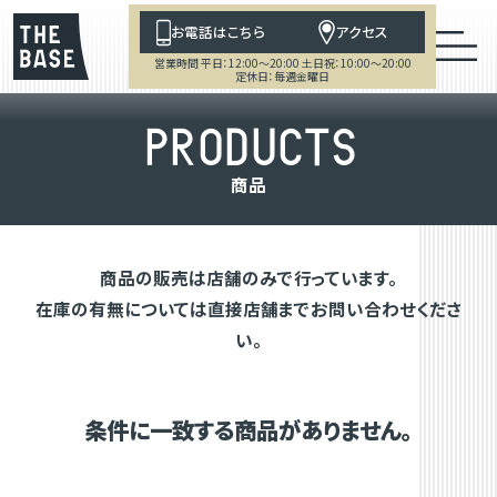
お電話はこちら
アクセス
営業時間 平日：12:00～20:00 土日祝：10:00～20:00
定休日：毎週金曜日
P
R
O
D
U
C
T
S
商
品
商品の販売は店舗のみで行っています。
在庫の有無については直接店舗までお問い合わせくださ
い。
条件に一致する商品がありません。